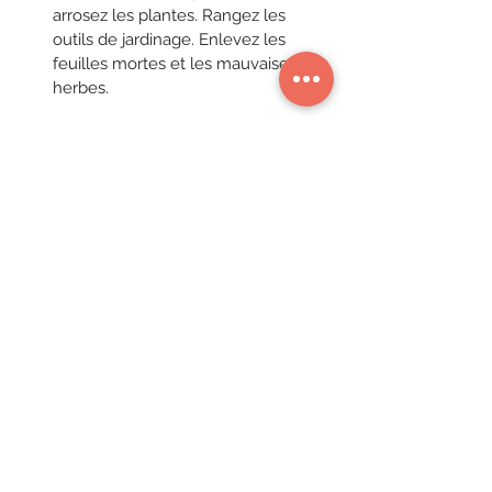
arrosez les plantes. Rangez les 
outils de jardinage. Enlevez les 
feuilles mortes et les mauvaises 
herbes.
Pourquoi choisir un 
photographe immobilier à 
Nice ?
Connaissance du marché local
 : 
Un photographe local (moi !) saura 
mettre en valeur les spécificités de 
Nice et les quartiers les plus prisés. 
Jetez un oeil à mon travail dans la 
photo immobilière
.
Réseau professionnel
 : Je pourrais 
vous recommander des agences 
immobilières ou des plateformes 
comme Airbnb.