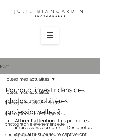
Post
Toutes mes actualités
Pourquoi investir dans des 
Toutes mes actualités
photos immobilières 
Photographe d'Architecture
professionnelles ?
Photographe de Mariage Nice
Attirer l'attention
 : Les premières 
photographie événementielle
impressions comptent ! Des photos 
de qualité supérieure captiveront 
photographe culinaire